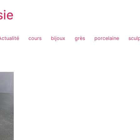
sie
Actualité
cours
bijoux
grès
porcelaine
scul
1