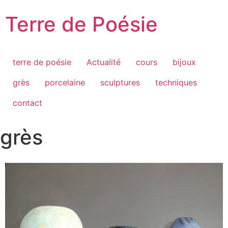
Terre de Poésie
terre de poésie
Actualité
cours
bijoux
grès
porcelaine
sculptures
techniques
contact
grès