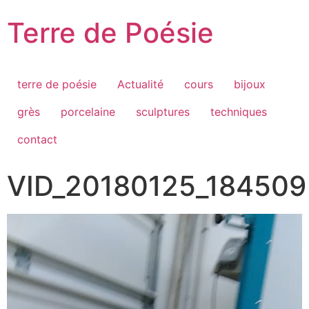
Passer
Terre de Poésie
au
contenu
terre de poésie
Actualité
cours
bijoux
grès
porcelaine
sculptures
techniques
contact
VID_20180125_184509
Lecteur
vidéo