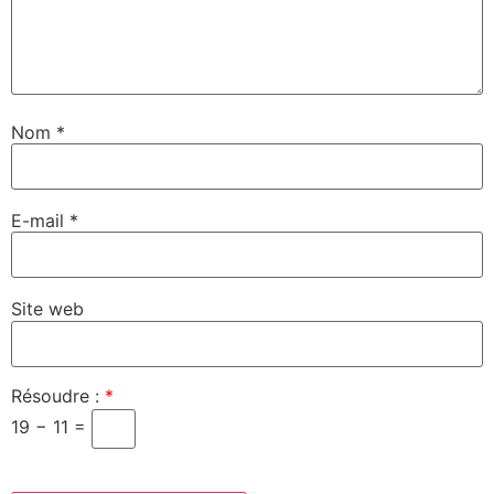
Nom
*
E-mail
*
Site web
Résoudre :
*
19 − 11 =