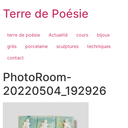
Passer
Terre de Poésie
au
contenu
terre de poésie
Actualité
cours
bijoux
grès
porcelaine
sculptures
techniques
contact
PhotoRoom-
20220504_192926