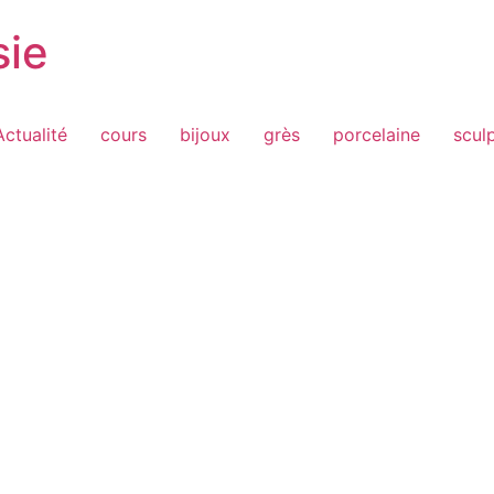
sie
Actualité
cours
bijoux
grès
porcelaine
scul