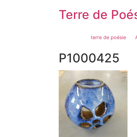
Passer
Terre de Poé
au
contenu
terre de poésie
P1000425