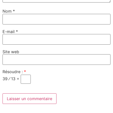
Nom
*
E-mail
*
Site web
Résoudre :
*
39 ⁄ 13 =