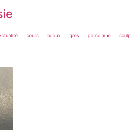
sie
Actualité
cours
bijoux
grès
porcelaine
scul