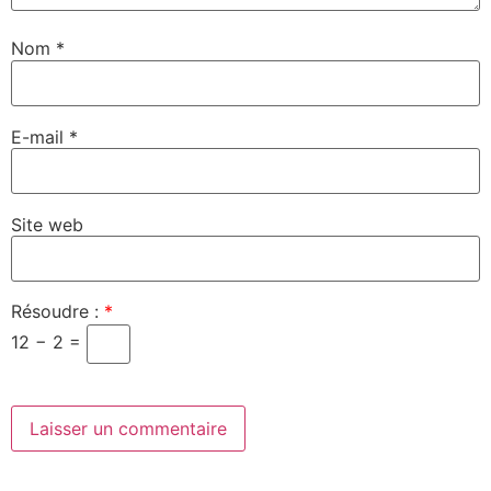
Nom
*
E-mail
*
Site web
Résoudre :
*
12 − 2 =