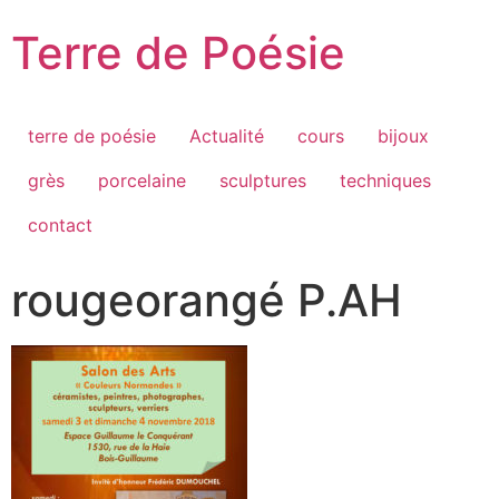
Passer
Terre de Poésie
au
contenu
terre de poésie
Actualité
cours
bijoux
grès
porcelaine
sculptures
techniques
contact
rougeorangé P.AH