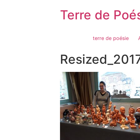
Passer
Terre de Poé
au
contenu
terre de poésie
Resized_201