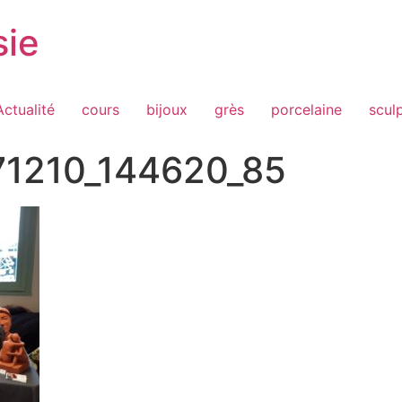
sie
Actualité
cours
bijoux
grès
porcelaine
scul
71210_144620_85