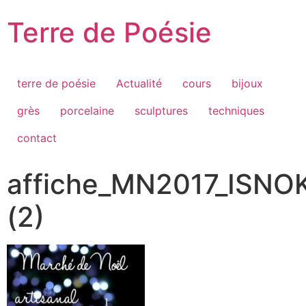
Passer
Terre de Poésie
au
contenu
terre de poésie
Actualité
cours
bijoux
grès
porcelaine
sculptures
techniques
contact
affiche_MN2017_ISNO
(2)