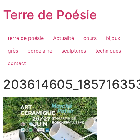
Passer
Terre de Poésie
au
contenu
terre de poésie
Actualité
cours
bijoux
grès
porcelaine
sculptures
techniques
contact
203614605_18571635