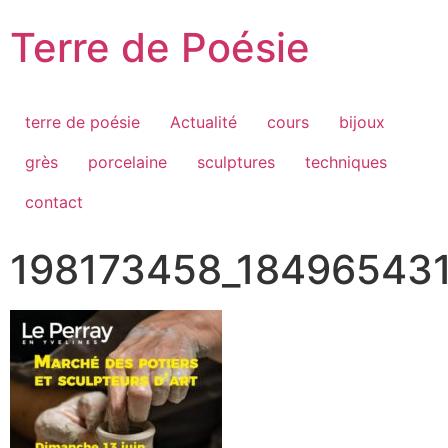
Passer
Terre de Poésie
au
contenu
terre de poésie
Actualité
cours
bijoux
grès
porcelaine
sculptures
techniques
contact
198173458_18496543